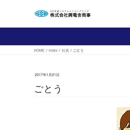
コ
ナ
ン
ビ
テ
ゲ
ン
ー
ツ
シ
へ
ョ
ス
ン
HOME
index
社員
ごとう
キ
に
ッ
移
プ
動
2017年1月21日
ごとう