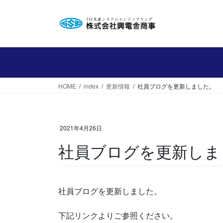
コ
ナ
ン
ビ
テ
ゲ
ン
ー
ツ
シ
へ
ョ
ス
ン
HOME
index
更新情報
社員ブログを更新しました。
キ
に
ッ
移
プ
動
2021年4月26日
社員ブログを更新しま
社員ブログを更新しました。
下記リンクよりご参照ください。