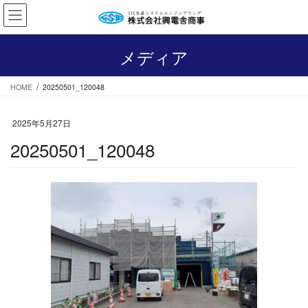
コ
ナ
ン
ビ
テ
ゲ
ン
ー
メディア
ツ
シ
へ
ョ
HOME
20250501_120048
ス
ン
キ
に
ッ
移
2025年5月27日
プ
動
20250501_120048