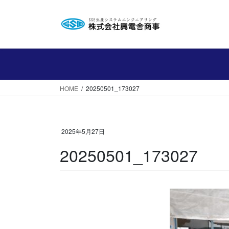
コ
ナ
ン
ビ
テ
ゲ
ン
ー
ツ
シ
へ
ョ
ス
ン
HOME
20250501_173027
キ
に
ッ
移
プ
動
2025年5月27日
20250501_173027