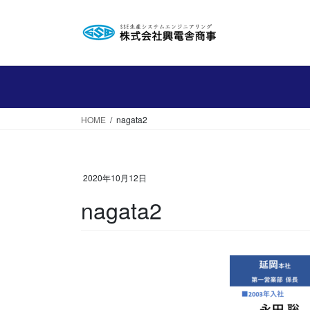
コ
ナ
ン
ビ
テ
ゲ
ン
ー
ツ
シ
へ
ョ
ス
ン
HOME
nagata2
キ
に
ッ
移
プ
動
2020年10月12日
nagata2