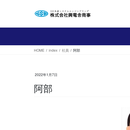
コ
ナ
ン
ビ
テ
ゲ
ン
ー
ツ
シ
へ
ョ
ス
ン
HOME
index
社員
阿部
キ
に
ッ
移
プ
動
2022年1月7日
阿部