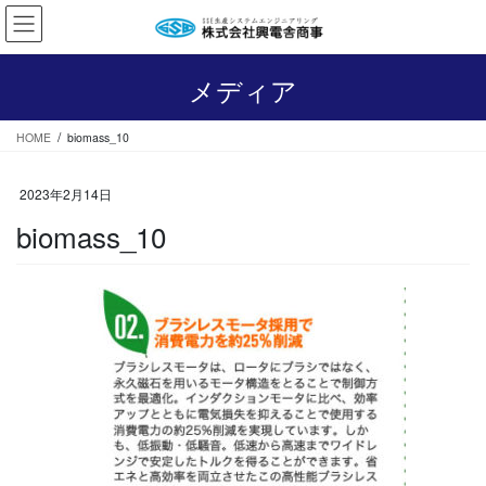
コ
ナ
ン
ビ
テ
ゲ
ン
ー
メディア
ツ
シ
へ
ョ
HOME
biomass_10
ス
ン
キ
に
ッ
移
2023年2月14日
プ
動
biomass_10