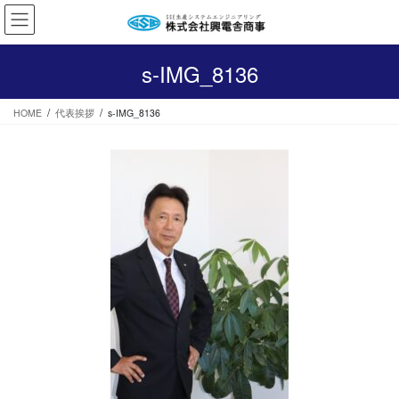
コ
ナ
ン
ビ
テ
ゲ
ン
ー
s-IMG_8136
ツ
シ
へ
ョ
HOME
代表挨拶
s-IMG_8136
ス
ン
キ
に
ッ
移
プ
動