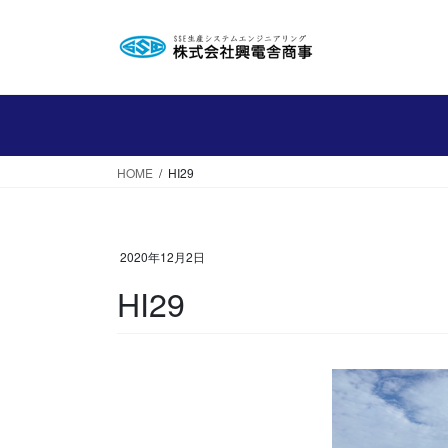
コ
ナ
ン
ビ
テ
ゲ
ン
ー
ツ
シ
へ
ョ
ス
ン
HOME
HI29
キ
に
ッ
移
プ
動
2020年12月2日
HI29