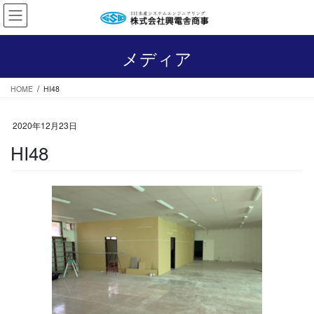
コ
ナ
ン
ビ
テ
ゲ
ン
ー
メディア
ツ
シ
へ
ョ
HOME
HI48
ス
ン
キ
に
ッ
移
2020年12月23日
プ
動
HI48