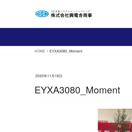
コ
ナ
ン
ビ
テ
ゲ
ン
ー
ツ
シ
へ
ョ
ス
ン
HOME
EYXA3080_Moment
キ
に
ッ
移
プ
動
2020年11月18日
EYXA3080_Moment