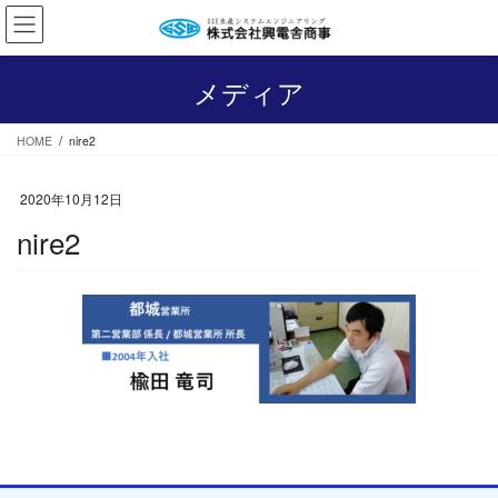
コ
ナ
ン
ビ
テ
ゲ
ン
ー
メディア
ツ
シ
へ
ョ
HOME
nire2
ス
ン
キ
に
ッ
移
2020年10月12日
プ
動
nire2