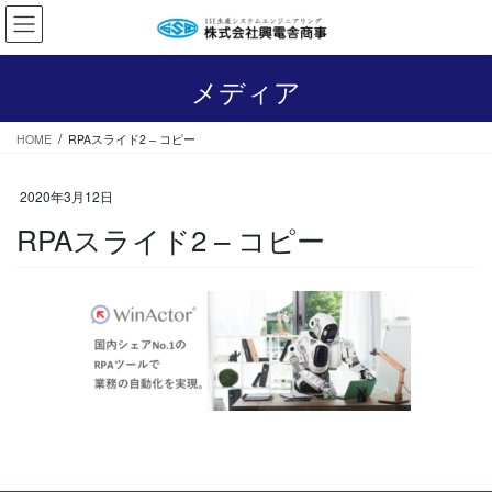
コ
ナ
ン
ビ
テ
ゲ
ン
ー
メディア
ツ
シ
へ
ョ
HOME
RPAスライド2 – コピー
ス
ン
キ
に
ッ
移
2020年3月12日
プ
動
RPAスライド2 – コピー